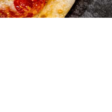
Merkur Pi
Baslerstrasse 25
4123 Allschwil
061 481 46 76
© Copyright - Merkur Pizzeria