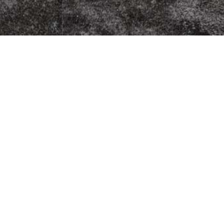
zzeria
Fleischherkunft
Datenschutz
9
Impressum
AGB
Jugendschutz