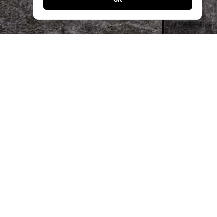
Jetzt noch einfacher bestellen!
Laden Sie unsere App und profitieren Sie
von schnellen Bestellungen & exklusiven
Angeboten.
Designed by
Apps24.ch