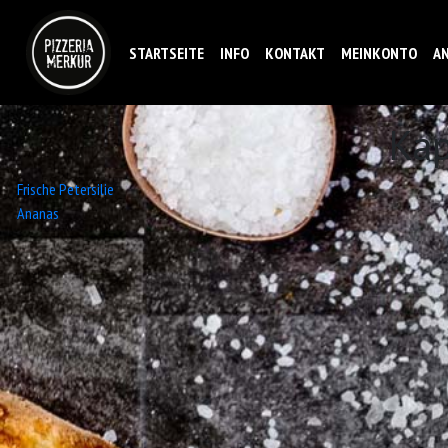
STARTSEITE
INFO
KONTAKT
MEINKONTO
A
Ka
Beitrags-
Frische Petersilie
Ananas
Navigation