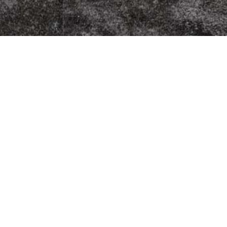
zzeria
Fleischherkunft
Datenschutz
9
Impressum
AGB
Jugendschutz