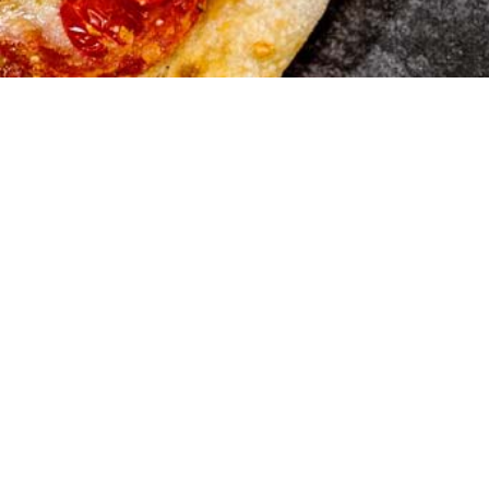
Merkur Pi
Baslerstrasse 25
4123 Allschwil
061 481 46 76
© Copyright - Merkur Pizzeria