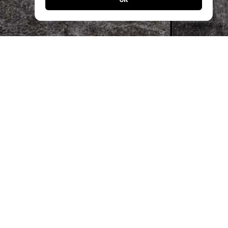
Jetzt noch einfacher bestellen!
Laden Sie unsere App und profitieren Sie
von schnellen Bestellungen & exklusiven
Angeboten.
Designed by
Apps24.ch