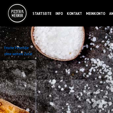
STARTSEITE
INFO
KONTAKT
MEINKONTO
A
An
Beitrags-
Frische Petersilie
ohne weitere Zutat
Navigation