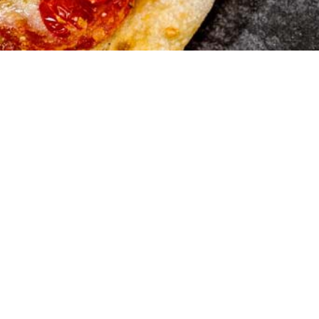
Merkur Pi
Baslerstrasse 25
4123 Allschwil
061 481 46 76
© Copyright - Merkur Pizzeria