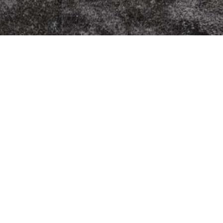
zzeria
Fleischherkunft
Datenschutz
9
Impressum
AGB
Jugendschutz