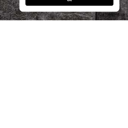
Jetzt noch einfacher bestellen!
Laden Sie unsere App und profitieren Sie
von schnellen Bestellungen & exklusiven
Angeboten.
Designed by
Apps24.ch