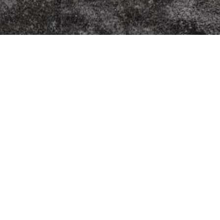
zzeria
Fleischherkunft
Datenschutz
9
Impressum
AGB
Jugendschutz