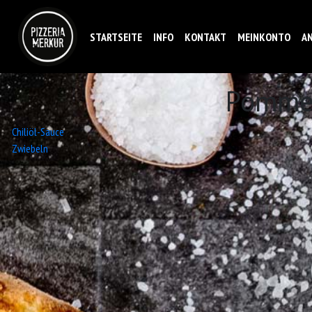
STARTSEITE
INFO
KONTAKT
MEINKONTO
A
Pommes
Beitrags-
Chiliöl-Sauce
Zwiebeln
Navigation