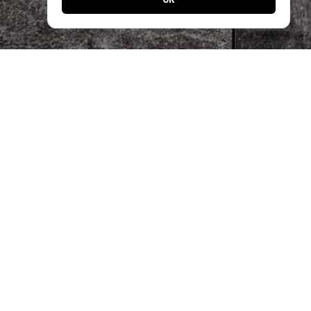
Jetzt noch einfacher bestellen!
Laden Sie unsere App und profitieren Sie
von schnellen Bestellungen & exklusiven
Angeboten.
Designed by
Apps24.ch