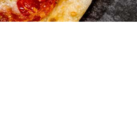
Merkur Pi
Baslerstrasse 25
4123 Allschwil
061 481 46 76
© Copyright - Merkur Pizzeria