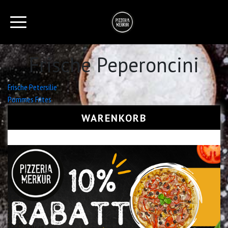
Frische Peperoncini
Beitrags-
Frische Petersilie
Pommes Frites
Navigation
WARENKORB