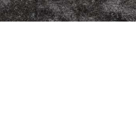
zzeria
Fleischherkunft
Datenschutz
9
Impressum
AGB
Jugendschutz