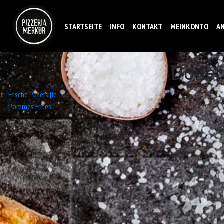
STARTSEITE
INFO
KONTAKT
MEINKONTO
A
Döner
Beitrags-
Frische Petersilie
Pommes Frites
Navigation